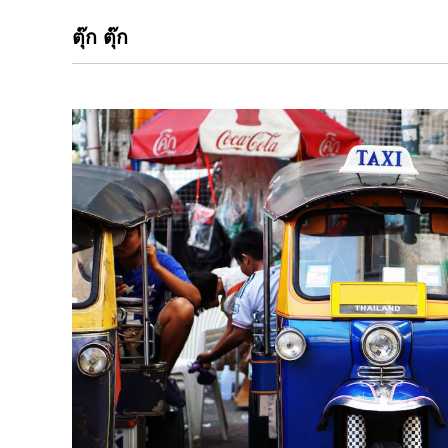
ตุ๊ก ตุ๊ก