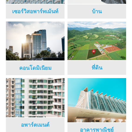
บ้าน
เซอร์วิสอพาร์ทเม้นท์
ที่ดิน
คอนโดมิเนียม
อพาร์ตเมนต์
อาคารพาณิชย์