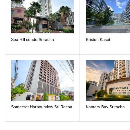
Sea Hill condo Sriracha
Brixton Kaset
Somerset Harbourview Sri Racha
Kantary Bay Sriracha