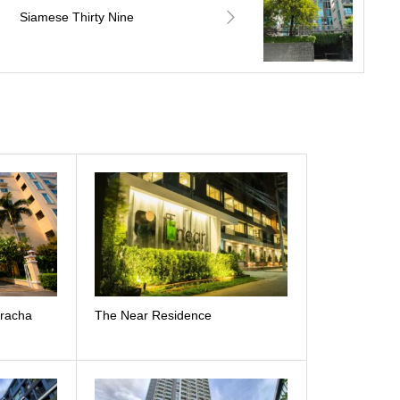
Siamese Thirty Nine
iracha
The Near Residence