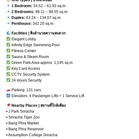
1 Bedroom:
34.52 – 61.93 sq.m.
2 Bedrooms:
86.11 – 98.55 sq.m.
Duplex:
63.24 – 134.07 sq.m.
Penthouse:
342.20 sq.m.
Facilities | สิ่งอำนวยความสะดวก
Elegant Lobby
Infinity Edge Swimming Pool
Fitness Center
Sauna & Steam Room
Green Park Area approx. 1,195 sq.m.
Key Card Access
CCTV Security System
24 Hours Security
Parking: 131 cars
Elevators: 4 Passenger Lifts + 1 Service Lift
Nearby Places | สถานที่ใกล้เคียง
• J Park Sriracha
• Sriracha Tiger Zoo
• Bang Phra Market
• Bang Phra Reservoir
• Assumption College Sriracha