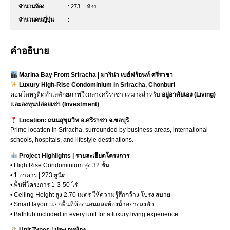
จำนวนห้อง
: 273
ห้อง
จำนวนคนญี่ปุ่น
:
คำอธิบาย
Marina Bay Front Sriracha | มาริน่า เบย์ฟร้อนท์ ศรีราชา
Luxury High-Rise Condominium in Sriracha, Chonburi
คอนโดหรูติดทำเลศักยภาพใจกลางศรีราชา เหมาะสำหรับ
อยู่อาศัยเอง (Living)
และลงทุนปล่อยเช่า (Investment)
Location: ถนนสุขุมวิท อ.ศรีราชา จ.ชลบุรี
Prime location in Sriracha, surrounded by business areas, international
schools, hospitals, and lifestyle destinations.
Project Highlights | รายละเอียดโครงการ
• High Rise Condominium สูง 32 ชั้น
• 1 อาคาร | 273 ยูนิต
• พื้นที่โครงการ 1-3-50 ไร่
• Ceiling Height สูง 2.70 เมตร ให้ความรู้สึกกว้าง โปร่ง สบาย
• Smart layout แยกพื้นที่ห้องนอนและห้องน้ำอย่างลงตัว
• Bathtub included in every unit for a luxury living experience
Unit Types | ประเภทห้อง