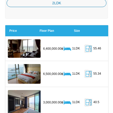
2LDK
Price
Floor Plan
Size
1LDK
55.46
6,400,000.00฿
1LDK
55.34
6,500,000.00฿
1LDK
40.5
3,000,000.00฿